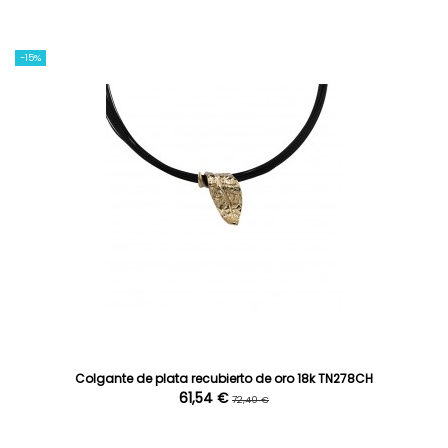
-15%
Colgante de plata recubierto de oro 18k TN278CH
61,54 €
72,40 €