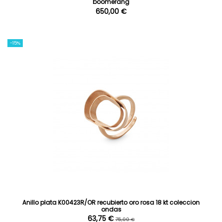
boomerang
650,00 €
-15%
Anillo plata K00423R/OR recubierto oro rosa 18 kt coleccion
ondas
63,75 €
75,00 €