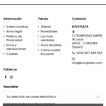
Información
Tienda
Contacto
Sobre nosotros
Ofertas
KUVO PLATA
Aviso legal
Novedades
C/ RODRÍGUEZ MARÍN
Política de
Los más
18 Local
Privacidad
vendidos
14002 - CORDOBA
Envío y
Guía de tallas
(Spain)
devoluciones
Como cuidar
0034 957 485 552
Cookies
tus joyas
info@kuvoplata.com
Follow us
Newsletter
Puede darse de baja en cualquier momento.