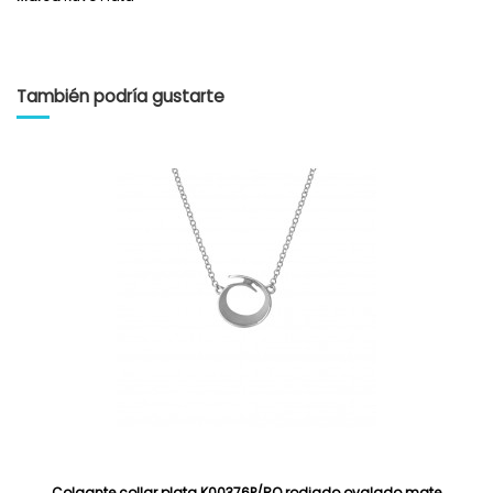
También podría gustarte
Colgante collar plata K00376P/RO rodiado ovalado mate