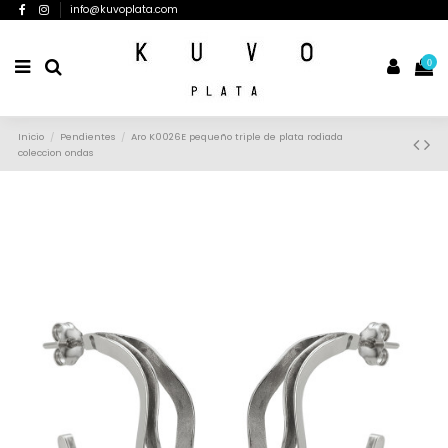
info@kuvoplata.com
0
Inicio
Pendientes
Aro K0026E pequeño triple de plata rodiada
coleccion ondas