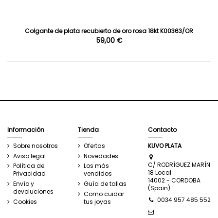
Colgante de plata recubierto de oro rosa 18kt K00363/OR
59,00 €
Información
Tienda
Contacto
Sobre nosotros
Ofertas
KUVO PLATA
Aviso legal
Novedades
C/ RODRÍGUEZ MARÍN
Política de
Los más
18 Local
Privacidad
vendidos
14002 - CORDOBA
Envío y
Guía de tallas
(Spain)
devoluciones
Como cuidar
0034 957 485 552
Cookies
tus joyas