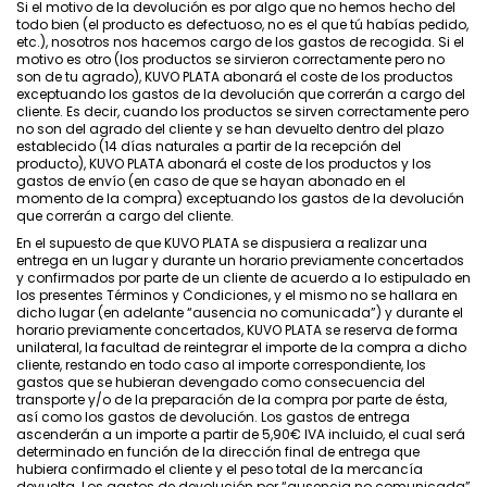
Si el motivo de la devolución es por algo que no hemos hecho del
todo bien (el producto es defectuoso, no es el que tú habías pedido,
etc.), nosotros nos hacemos cargo de los gastos de recogida. Si el
motivo es otro (los productos se sirvieron correctamente pero no
son de tu agrado), KUVO PLATA abonará el coste de los productos
exceptuando los gastos de la devolución que correrán a cargo del
cliente. Es decir, cuando los productos se sirven correctamente pero
no son del agrado del cliente y se han devuelto dentro del plazo
establecido (14 días naturales a partir de la recepción del
producto), KUVO PLATA abonará el coste de los productos y los
gastos de envío (en caso de que se hayan abonado en el
momento de la compra) exceptuando los gastos de la devolución
que correrán a cargo del cliente.
En el supuesto de que KUVO PLATA se dispusiera a realizar una
entrega en un lugar y durante un horario previamente concertados
y confirmados por parte de un cliente de acuerdo a lo estipulado en
los presentes Términos y Condiciones, y el mismo no se hallara en
dicho lugar (en adelante “ausencia no comunicada”) y durante el
horario previamente concertados, KUVO PLATA se reserva de forma
unilateral, la facultad de reintegrar el importe de la compra a dicho
cliente, restando en todo caso al importe correspondiente, los
gastos que se hubieran devengado como consecuencia del
transporte y/o de la preparación de la compra por parte de ésta,
así como los gastos de devolución. Los gastos de entrega
ascenderán a un importe a partir de 5,90€ IVA incluido, el cual será
determinado en función de la dirección final de entrega que
hubiera confirmado el cliente y el peso total de la mercancía
devuelta. Los gastos de devolución por “ausencia no comunicada”