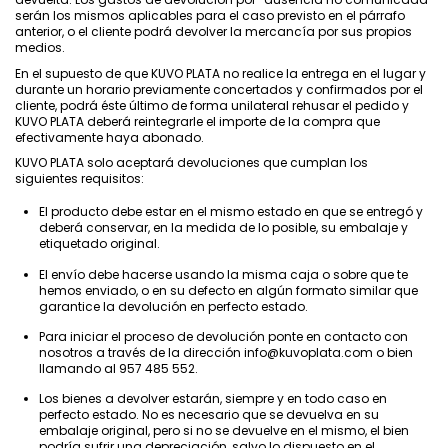
serán los mismos aplicables para el caso previsto en el párrafo
anterior, o el cliente podrá devolver la mercancía por sus propios
medios.
En el supuesto de que KUVO PLATA no realice la entrega en el lugar y
durante un horario previamente concertados y confirmados por el
cliente, podrá éste último de forma unilateral rehusar el pedido y
KUVO PLATA deberá reintegrarle el importe de la compra que
efectivamente haya abonado.
KUVO PLATA solo aceptará devoluciones que cumplan los
siguientes requisitos:
El producto debe estar en el mismo estado en que se entregó y
deberá conservar, en la medida de lo posible, su embalaje y
etiquetado original.
El envío debe hacerse usando la misma caja o sobre que te
hemos enviado, o en su defecto en algún formato similar que
garantice la devolución en perfecto estado.
Para iniciar el proceso de devolución ponte en contacto con
nosotros a través de la dirección info@kuvoplata.com o bien
llamando al 957 485 552.
Los bienes a devolver estarán, siempre y en todo caso en
perfecto estado. No es necesario que se devuelva en su
embalaje original, pero si no se devuelve en el mismo, el bien
podría sufrir una depreciación, salvo lo dispuesto en el