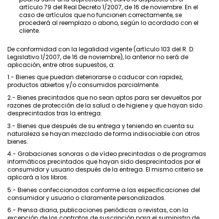
artículo 79 del Real Decreto 1/2007, de 16 de noviembre. En el
caso de artículos que no funcionen correctamente, se
procederá al reemplazo o abono, según lo acordado con el
cliente.
De conformidad con la legalidad vigente (artículo 103 del R. D.
Legislativo 1/2007, de 16 de noviembre), lo anterior no será de
aplicación, entre otros supuestos, a:
1.- Bienes que puedan deteriorarse o caducar con rapidez,
productos abiertos y/o consumidos parcialmente.
2.- Bienes precintados que no sean aptos para ser devueltos por
razones de protección de la salud o de higiene y que hayan sido
desprecintados tras la entrega.
3.- Bienes que después de su entrega y teniendo en cuenta su
naturaleza se hayan mezclado de forma indisociable con otros
bienes.
4.- Grabaciones sonoras o de vídeo precintadas o de programas
informáticos precintados que hayan sido desprecintados por el
consumidor y usuario después de la entrega. El mismo criterio se
aplicará a los libros.
5.- Bienes confeccionados conforme a las especificaciones del
consumidor y usuario o claramente personalizados.
6.- Prensa diaria, publicaciones periódicas o revistas, con la
excepción de los contratos de suscripción para el suministro de