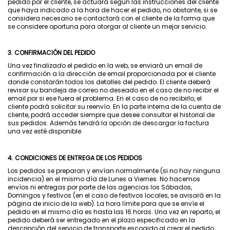
pedido por el cliente, se actuará según las instrucciones del cliente
que haya indicado a la hora de hacer el pedido, no obstante, si se
considera necesario se contactará con el cliente de la forma que
se considere oportuna para otorgar al cliente un mejor servicio.
3. CONFIRMACIÓN DEL PEDIDO
Una vez finalizado el pedido en la web, se enviará un email de
confirmación a la dirección de email proporcionada por el cliente
donde constarán todos los detalles del pedido. El cliente deberá
revisar su bandeja de correo no deseado en el caso de no recibir el
email por si ese fuera el problema. En el caso de no recibirlo, el
cliente podrá solicitar su reenvío. En la parte interna de la cuenta de
cliente, podrá acceder siempre que desee consultar el historial de
sus pedidos. Además tendrá la opción de descargar la factura
una vez esté disponible.
4. CONDICIONES DE ENTREGA DE LOS PEDIDOS
Los pedidos se preparan y envían normalmente (si no hay ninguna
incidencia) en el mismo día de Lunes a Viernes. No hacemos
envíos ni entregas por parte de las agencias los Sábados,
Domingos y festivos (en el caso de festivos locales, se avisará en la
página de inicio de la web). La hora límite para que se envíe el
pedido en el mismo día es hasta las 16 horas. Una vez en reparto, el
pedido deberá ser entregado en el plazo especificado en la
descripción del servicio de transporte escogido al crear el pedido