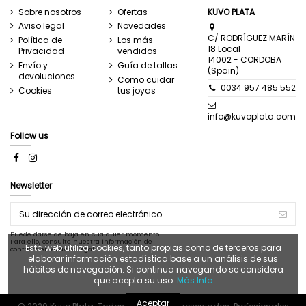
Sobre nosotros
Ofertas
KUVO PLATA
Aviso legal
Novedades
C/ RODRÍGUEZ MARÍN
Política de
Los más
18 Local
Privacidad
vendidos
14002 - CORDOBA
Envío y
Guía de tallas
(Spain)
devoluciones
Como cuidar
0034 957 485 552
Cookies
tus joyas
info@kuvoplata.com
Follow us
Newsletter
Puede darse de baja en cualquier momento.
Para ello, consulte nuestra información de
Esta web utiliza cookies, tanto propias como de terceros para
contacto en el aviso legal.
elaborar información estadística base a un análisis de sus
hábitos de navegación. Si continua navegando se considera
que acepta su uso.
Más Info
Aceptar