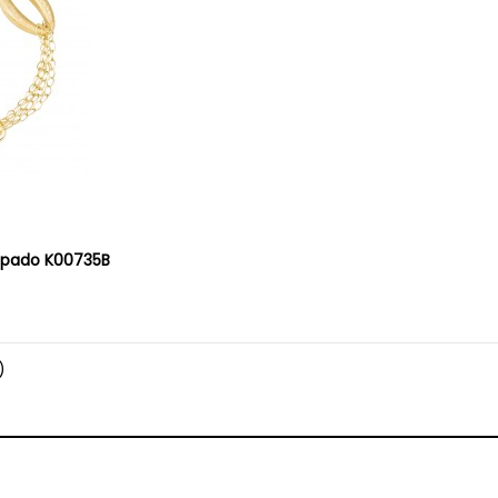
apado K00735B
)