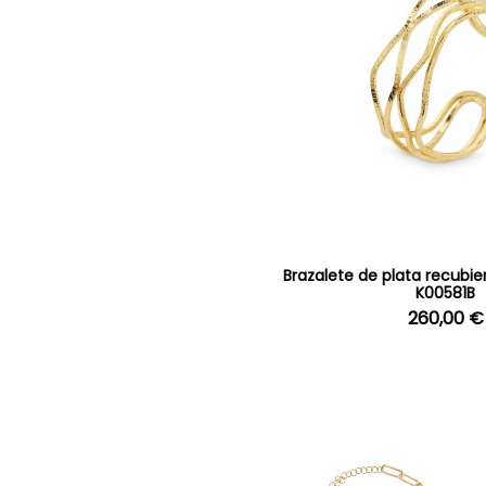
Brazalete de plata recubie
K00581B
260,00 €