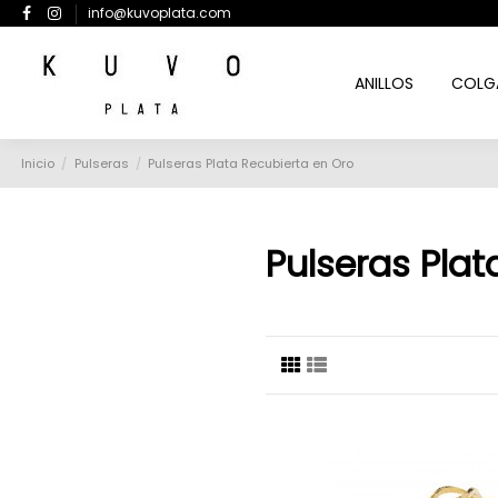
info@kuvoplata.com
ANILLOS
COLG
Inicio
Pulseras
Pulseras Plata Recubierta en Oro
Pulseras Plat