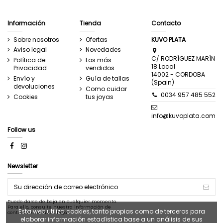
Información
Tienda
Contacto
Sobre nosotros
Ofertas
KUVO PLATA
Aviso legal
Novedades
C/ RODRÍGUEZ MARÍN
Política de
Los más
18 Local
Privacidad
vendidos
14002 - CORDOBA
Envío y
Guía de tallas
(Spain)
devoluciones
Como cuidar
0034 957 485 552
Cookies
tus joyas
info@kuvoplata.com
Follow us
Newsletter
Puede darse de baja en cualquier momento.
Para ello, consulte nuestra información de
Esta web utiliza cookies, tanto propias como de terceros para
contacto en el aviso legal.
elaborar información estadística base a un análisis de sus