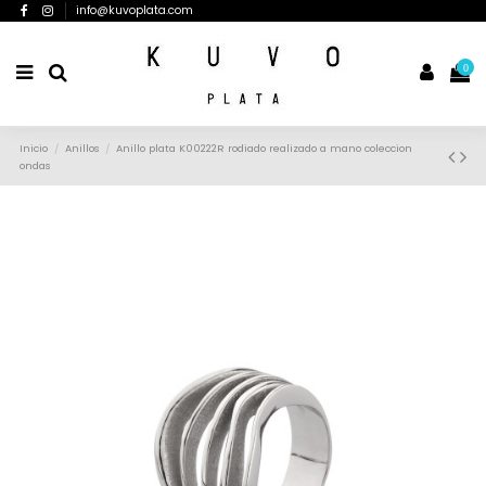
info@kuvoplata.com
0
Inicio
Anillos
Anillo plata K00222R rodiado realizado a mano coleccion
ondas