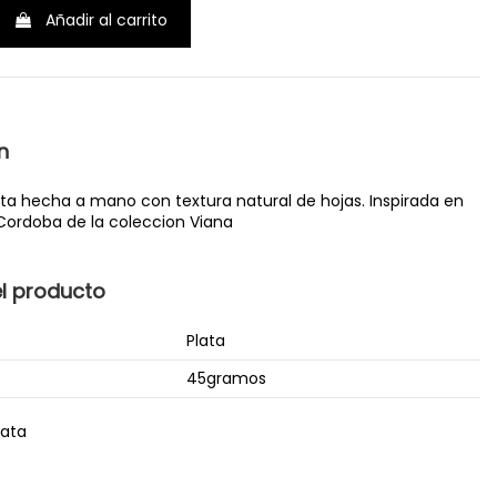
Añadir al carrito
n
ata hecha a mano con textura natural de hojas. Inspirada en
 Cordoba de la coleccion Viana
el producto
Plata
45gramos
lata