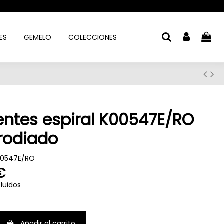
ES
GEMELO
COLECCIONES
entes espiral K00547E/RO
 rodiado
00547E/RO
€
luidos
Añadir al carrito