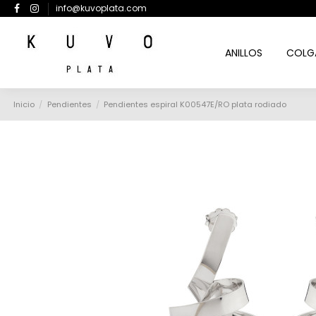
info@kuvoplata.com
ANILLOS
COLG
Inicio
Pendientes
Pendientes espiral K00547E/RO plata rodiado