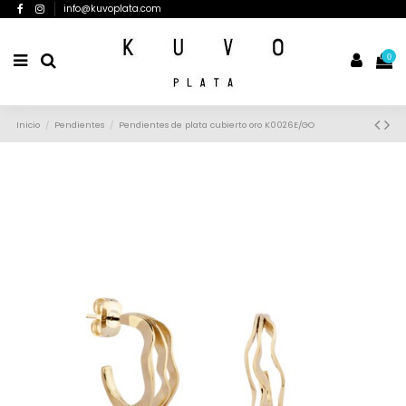
info@kuvoplata.com
0
Inicio
Pendientes
Pendientes de plata cubierto oro K0026E/GO