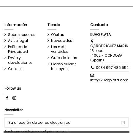
Información
Tienda
Contacto
Sobre nosotros
Ofertas
KUVO PLATA
Aviso legal
Novedades
C/ RODRÍGUEZ MARÍN
Política de
Los más
18 Local
Privacidad
vendidos
14002 - CORDOBA
Envío y
Guía de tallas
(Spain)
devoluciones
Como cuidar
0034 957 485 552
Cookies
tus joyas
info@kuvoplata.com
Follow us
Newsletter
Puede darse de baja en cualquier momento.