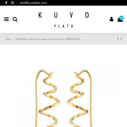
info@kuvoplata.com
0
Inicio
Pendientes espiral de plata recubierto oro K00421E/GO