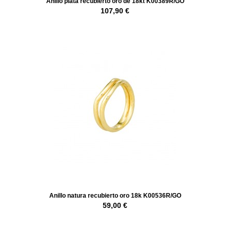
Anillo plata recubierto oro de 18kt K00389R/GO
107,90 €
Anillo natura recubierto oro 18k K00536R/GO
59,00 €