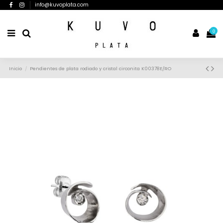
info@kuvoplata.com
0
Inicio
Pendientes de plata rodiado y cristal circonita K00378E/RO