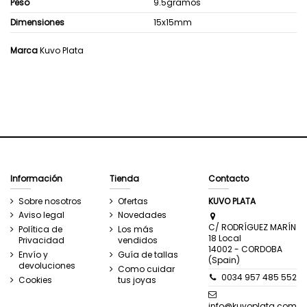
Peso
9.5gramos
Dimensiones
15x15mm
Marca
Kuvo Plata
Información
Tienda
Contacto
Sobre nosotros
Ofertas
KUVO PLATA
Aviso legal
Novedades
C/ RODRÍGUEZ MARÍN
Política de
Los más
18 Local
Privacidad
vendidos
14002 - CORDOBA
Envío y
Guía de tallas
(Spain)
devoluciones
Como cuidar
0034 957 485 552
Cookies
tus joyas
info@kuvoplata.com