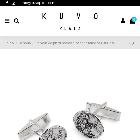
info@kuvoplata.com
0
Inicio
Gemelo
Gemelo de plata moneda denario romano K00655G